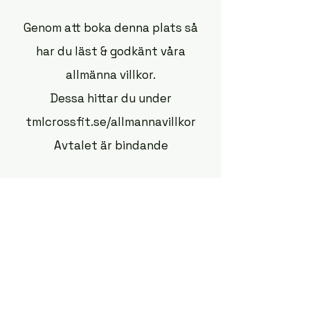
Genom att boka denna plats så
har du läst & godkänt våra
allmänna villkor.
Dessa hittar du under
tmlcrossfit.se/allmannavillkor
Avtalet är bindande
Kontakt:
kontakt@tmlcrossfit.se
+46739903825
Instagram: TMLCrossFit
Facebook: TML CrossFit