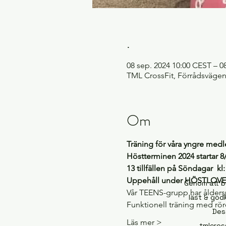
.
08 sep. 2024 10:00 CEST – 0
TML CrossFit, Förrådsvägen 
Om
Träning för våra yngre med
Höstterminen 2024 startar 8/
13 tillfällen på Söndagar  kl
Uppehåll under HÖSTLOVET
Genom att b
Vår TEENS-grupp har åldersp
läst & godk
Funktionell träning med rör
Des
Läs mer >
tmlcross