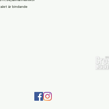
alet är bindande
Kontakt:
kontakt@tmlcrossfit.se
+46739903825
Instagram: TMLCrossFit
Facebook: TML CrossFit