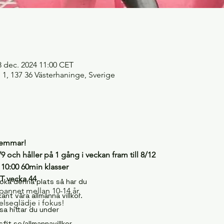
8 dec. 2024 11:00 CET
1, 137 36 Västerhaninge, Sverige
lemmar! 
9 och håller på 1 gång i veckan fram till 8/12
: 10:00 60min klasser
 vecka 44
oka denna plats så har du
annet mellan 10-14 år,
änt våra allmänna villkor.
elseglädje i fokus!
sa hittar du under
fit.se/allmannavillkor