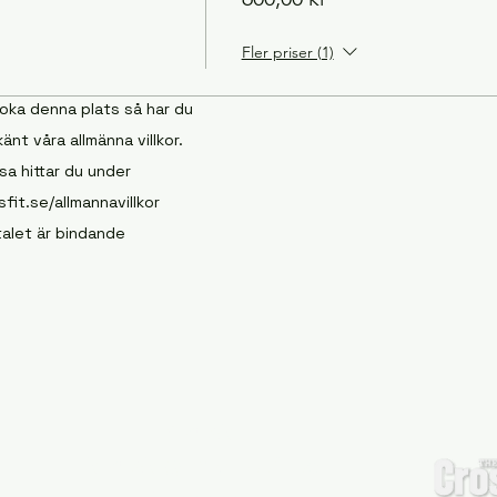
Fler priser (1)
oka denna plats så har du
änt våra allmänna villkor.
sa hittar du under
fit.se/allmannavillkor
alet är bindande
Kontakt:
kontakt@tmlcrossfit.se