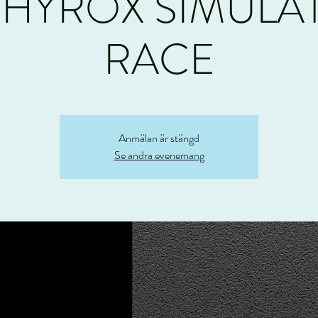
 HYROX SIMULA
RACE
Anmälan är stängd
Se andra evenemang