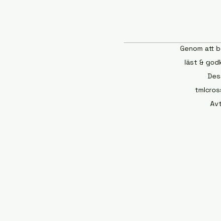
Genom att b
läst & godk
Des
tmlcross
Avt