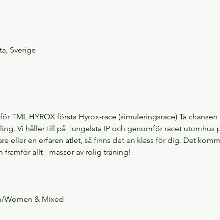
ta, Sverige
för TML HYROX första Hyrox-race (simuleringsrace) Ta chansen a
ling. Vi håller till på Tungelsta IP och genomför racet utomhus 
e eller en erfaren atlet, så finns det en klass för dig. Det komme
ramför allt - massor av rolig träning!
n/Women & Mixed