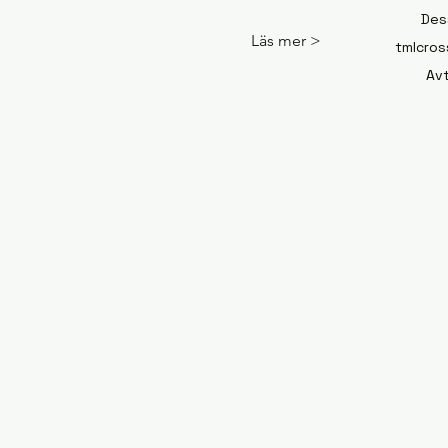
Des
Läs mer >
tmlcross
Avt