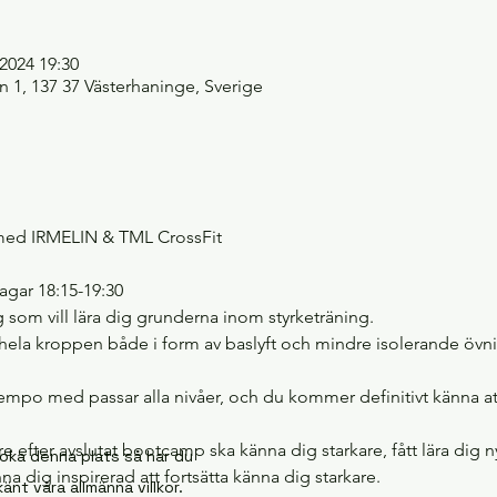
 2024 19:30
 1, 137 37 Västerhaninge, Sverige
d IRMELIN & TML CrossFit 
agar 18:15-19:30
 som vill lära dig grunderna inom styrketräning.
hela kroppen både i form av baslyft och mindre isolerande övni
empo med passar alla nivåer, och du kommer definitivt känna at
e efter avslutat bootcamp ska känna dig starkare, fått lära dig
oka denna plats så har du
a dig inspirerad att fortsätta känna dig starkare.
änt våra allmänna villkor.