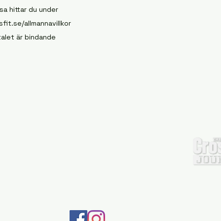
sa hittar du under
fit.se/allmannavillkor
alet är bindande
Kontakt:
kontakt@tmlcrossfit.se
+46739903825
Instagram: TMLCrossFit
Facebook: TML CrossFit