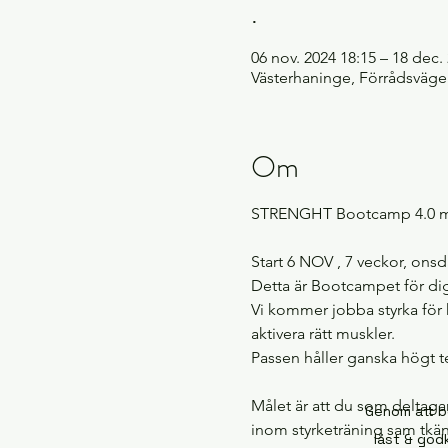
.
06 nov. 2024 18:15 – 18 dec.
Västerhaninge, Förrådsvägen
Om
STRENGHT Bootcamp 4.0 me
Start 6 NOV , 7 veckor, onsd
Detta är Bootcampet för dig
Vi kommer jobba styrka för 
aktivera rätt muskler.
Passen håller ganska högt t
Målet är att du som deltagar
Genom att b
inom styrketräning sam tkänn
läst & godk