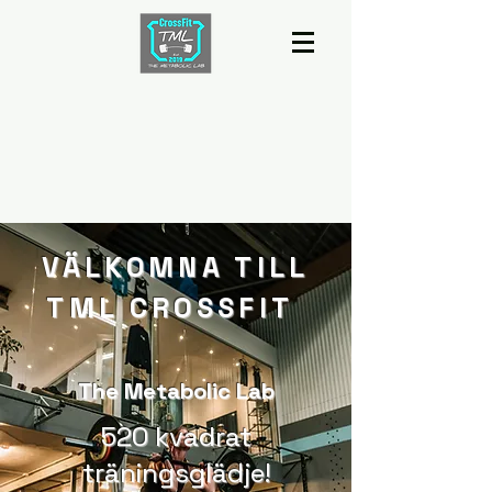
VÄLKOMNA TILL
TML CROSSFIT
The Metabolic Lab
520 kvadrat
träningsglädje!