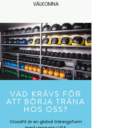
VÄLKOMNA
VAD KRÄVS FÖR
ATT BÖRJA TRÄNA
HOS OSS?
CrossFit är en global träningsform
med ursprung i USA.