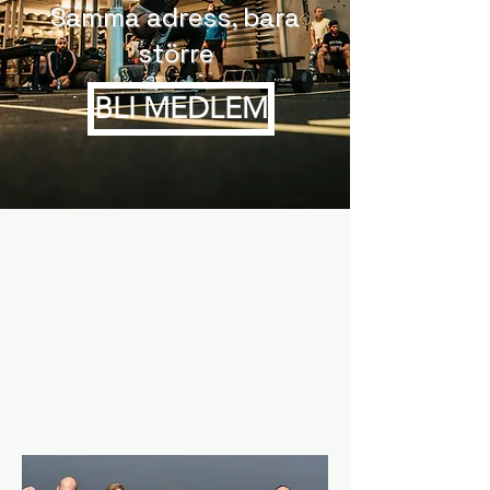
Samma adress, bara
större
BLI MEDLEM